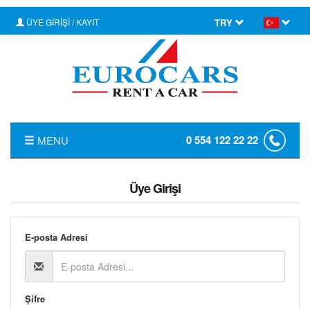
ÜYE GİRİŞİ / KAYIT
TRY
0 554 122 22 22
MENU
ANASAYFA
Üye Girişi
HAKKIMIZDA
FİYAT LİSTESİ
E-posta Adresi
TRANSFER
KIRALAMA KOŞULLARI
Şifre
FILO KIRALAMA